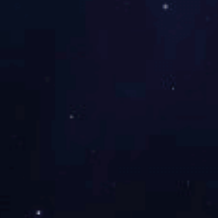
晚宴上，星华集团执行总裁孙增辉先生上台致辞，他代表
能分布。
星华华邑度假酒店是星华集团文旅板块的重要战略部署，
际集团为双品牌、酒店群合作模式，华邑酒店群的全面开业不
载，我们始终践行“为客户创造价值，为员工提供平台，为心
店、海口麗枫酒店为基点，发展海口星华皇冠假日酒店项目、
华文旅蓝图，时刻准备为海南自贸港建设添砖加瓦、贡献力量