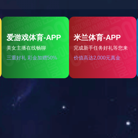
THE OPENING CEREMONY
庆典现场 盛况空前
，花篮环绕，高朋满座，嘉宾云集， 庆典现场处处彰显着火热喜
嘉宾致辞
海南省慈善总会会长、海南省人大常委会原副主任 陆志远