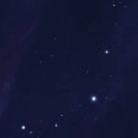
海峡两岸关系协会理事，三亚市人大常委会党组书记、主任 刘
大中华区南区，香港，澳门，台湾运营副总裁 Mr. Michael Hoe Kn
假酒店的开业表示祝贺。同时，也希望亚龙湾星华华邑度假酒店
星华集团总裁孙燕平先生发表开业致辞
动的领导和来宾表示感谢, 并向为星华华邑度假酒店建设和筹
，亚龙湾环球城大酒店作为星华集团投资建设的第一个酒店项目隆重
等许多国际赛事，吸引了来自五湖四海的朋友和旅客，见证着亚龙
激烈竞争，星华人以大刀阔斧的精神，拆除旧酒店并建设今天的
陪伴与支持，共同庆祝在环球城大酒店原址上涅槃重生的星华华