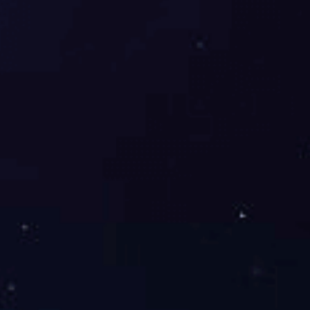
。宾客们在这个温馨的氛围中，一边品尝美食，一边享受表演，