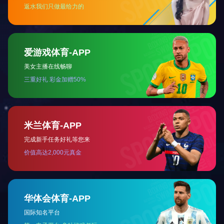
米兰网页版·官方端入口-米兰online(中国)
城市更新与改造
美丽乡村与赋能
人才招聘
人才理念
招聘职位
星华在线
意见反馈
联系我们
联系我们
地址：海口市海秀中路51-1号星华大厦20层
电话：0898-66766228
手机版网站
友情链接